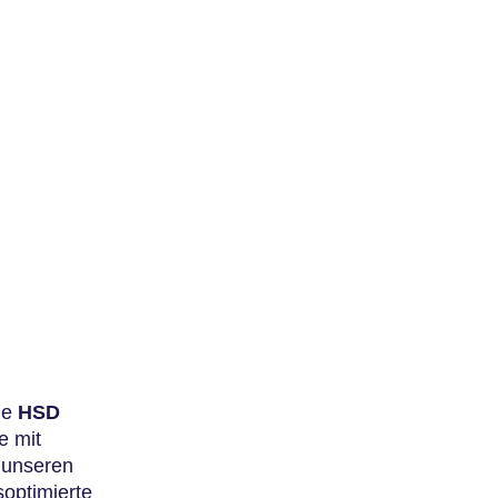
ie
HSD
e mit
 unseren
soptimierte