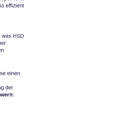
 effizient
n, was HSD
her
en
ise einen
ng der
wer®
.