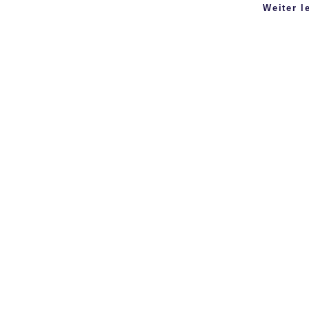
Weiter l
Urheberrecht
©
2025 Roto Evolution