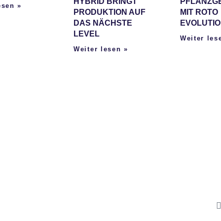
HYBRID BRINGT
PFLANZGE
esen »
PRODUKTION AUF
IT ROTO E
DAS NÄCHSTE
VOLUTIO
LEVEL
Weiter les
Weiter lesen »
Im
Über uns
Ko
ROTO Evolution
Da
Unter den Weiden 23
08451 Crimmitschau