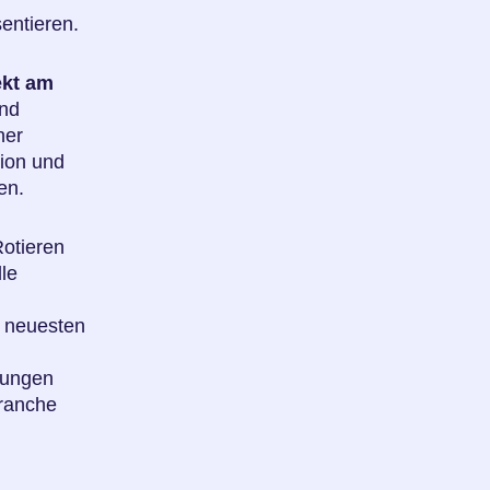
entieren.
ekt am
und
her
sion und
en.
otieren
lle
e neuesten
dungen
Branche